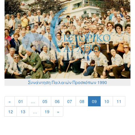
Συνάντηση Παλαιών Προσκόπων 1990
«
01
…
05
06
07
08
09
10
11
12
13
…
19
»