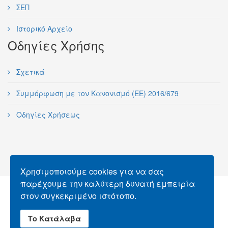
ΣΕΠ
Ιστορικό Αρχείο
Οδηγίες Χρήσης
Σχετικά
Συμμόρφωση με τον Κανονισμό (ΕΕ) 2016/679
Οδηγίες Χρήσεως
Χρησιμοποιούμε cookies για να σας
παρέχουμε την καλύτερη δυνατή εμπειρία
Απαγορεύεται η αναπαραγωγή
στον συγκεκριμένο ιστότοπο.
φωτογραφιών χωρίς την έγγραφη άδεια του
Σ.Ε.Π. και των κατόχων δικαιωμάτων
Το Κατάλαβα