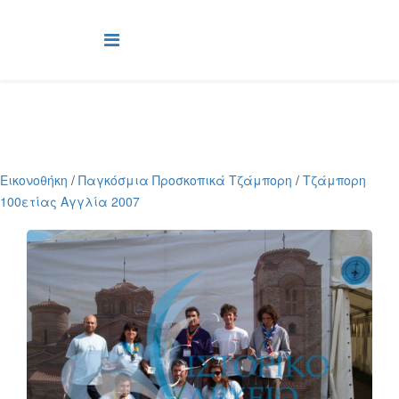
Εικονοθήκη
/
Παγκόσμια Προσκοπικά Τζάμπορη
/
Τζάμπορη
100ετίας Αγγλία 2007