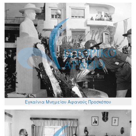
Εγκαίνια Μνημείου Αφανούς Προσκόπου