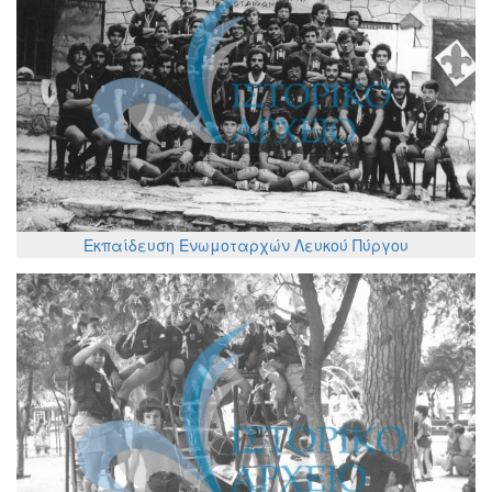
Εκπαίδευση Ενωμοταρχών Λευκού Πύργου