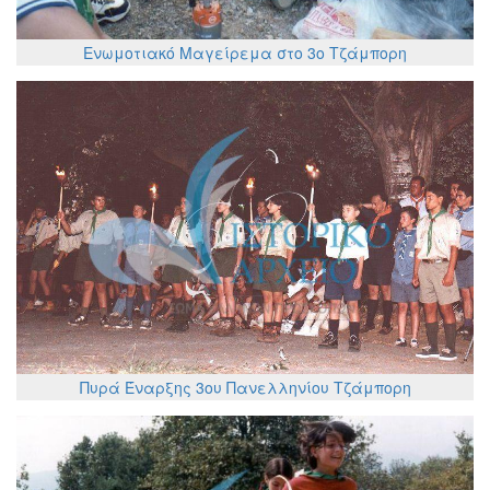
Ενωμοτιακό Μαγείρεμα στο 3ο Τζάμπορη
Πυρά Έναρξης 3ου Πανελληνίου Τζάμπορη