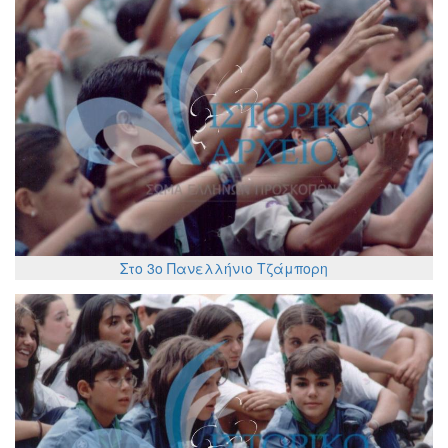
Στο 3ο Πανελλήνιο Τζάμπορη