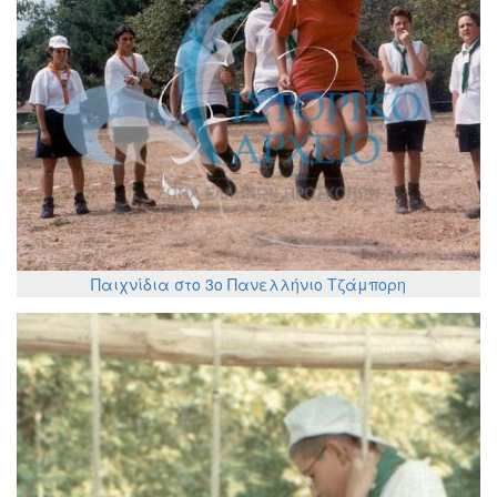
Παιχνίδια στο 3ο Πανελλήνιο Τζάμπορη