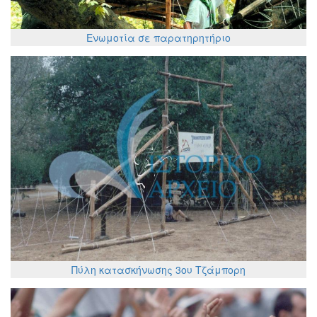
Ενωμοτία σε παρατηρητήριο
Πύλη κατασκήνωσης 3ου Τζάμπορη