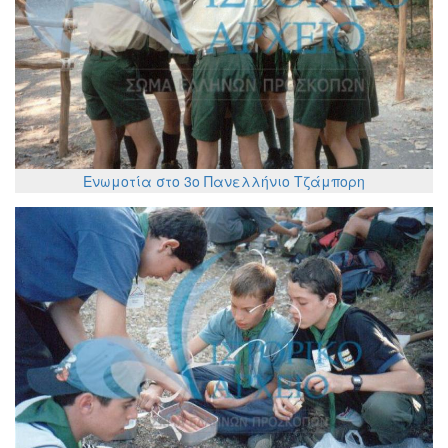
Ενωμοτία στο 3ο Πανελλήνιο Τζάμπορη