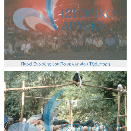
Πυρά Έναρξης 3ου Πανελληνίου Τζάμπορη