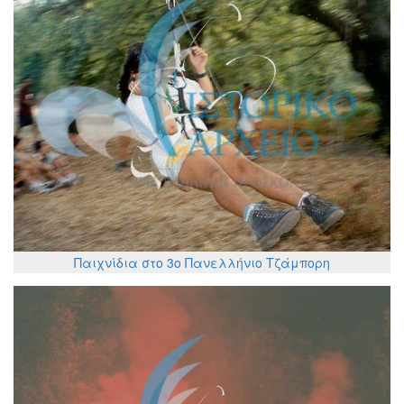
Παιχνίδια στο 3ο Πανελλήνιο Τζάμπορη