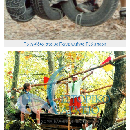
Παιχνίδια στο 3ο Πανελλήνιο Τζάμπορη