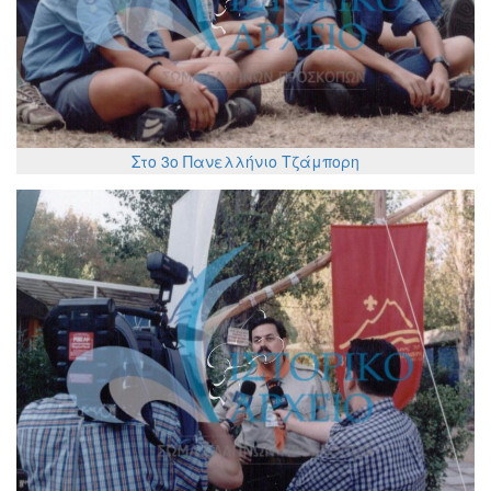
Στο 3ο Πανελλήνιο Τζάμπορη