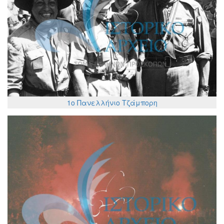
1ο Πανελλήνιο Τζάμπορη