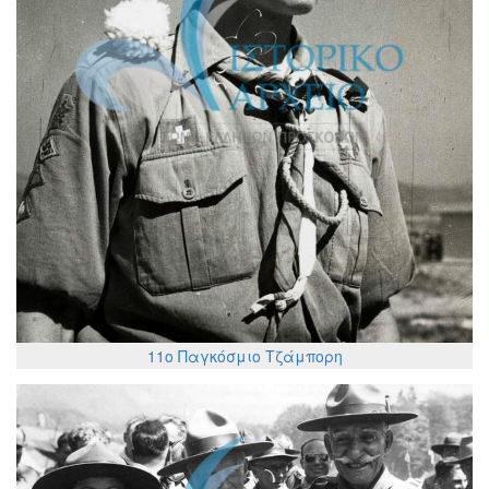
11ο Παγκόσμιο Τζάμπορη